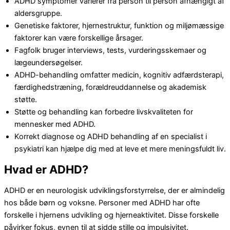
ADHD symptomer varierer fra person til person afhængigt af
aldersgruppe.
Genetiske faktorer, hjernestruktur, funktion og miljømæssige
faktorer kan være forskellige årsager.
Fagfolk bruger interviews, tests, vurderingsskemaer og
lægeundersøgelser.
ADHD-behandling omfatter medicin, kognitiv adfærdsterapi,
færdighedstræning, forældreuddannelse og akademisk
støtte.
Støtte og behandling kan forbedre livskvaliteten for
mennesker med ADHD.
Korrekt diagnose og ADHD behandling af en
specialist i
psykiatri
kan hjælpe dig med at leve et mere meningsfuldt liv.
Hvad er ADHD?
ADHD er en neurologisk udviklingsforstyrrelse, der er almindelig
hos både børn og voksne. Personer med ADHD har ofte
forskelle i hjernens udvikling og hjerneaktivitet. Disse forskelle
påvirker fokus, evnen til at sidde stille og impulsivitet.