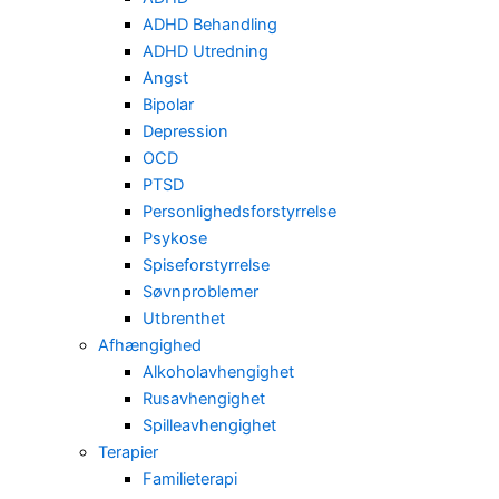
ADHD Behandling
ADHD Utredning
Angst
Bipolar
Depression
OCD
PTSD
Personlighedsforstyrrelse
Psykose
Spiseforstyrrelse
Søvnproblemer
Utbrenthet
Afhængighed
Alkoholavhengighet
Rusavhengighet
Spilleavhengighet
Terapier
Familieterapi