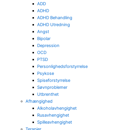
ADD
ADHD
ADHD Behandling
ADHD Utredning
Angst
Bipolar
Depression
OCD
PTSD
Personlighedsforstyrrelse
Psykose
Spiseforstyrrelse
Søvnproblemer
Utbrenthet
Afhængighed
Alkoholavhengighet
Rusavhengighet
Spilleavhengighet
Terapier