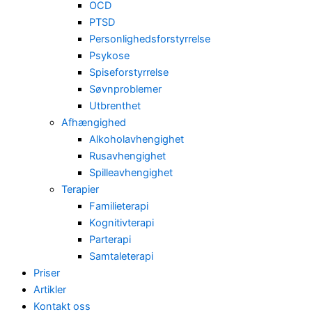
OCD
PTSD
Personlighedsforstyrrelse
Psykose
Spiseforstyrrelse
Søvnproblemer
Utbrenthet
Afhængighed
Alkoholavhengighet
Rusavhengighet
Spilleavhengighet
Terapier
Familieterapi
Kognitivterapi
Parterapi
Samtaleterapi
Priser
Artikler
Kontakt oss