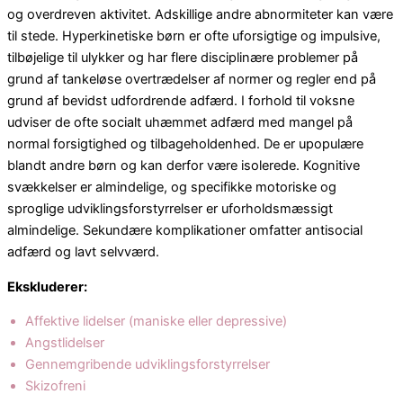
og overdreven aktivitet. Adskillige andre abnormiteter kan være
til stede. Hyperkinetiske børn er ofte uforsigtige og impulsive,
tilbøjelige til ulykker og har flere disciplinære problemer på
grund af tankeløse overtrædelser af normer og regler end på
grund af bevidst udfordrende adfærd. I forhold til voksne
udviser de ofte socialt uhæmmet adfærd med mangel på
normal forsigtighed og tilbageholdenhed. De er upopulære
blandt andre børn og kan derfor være isolerede. Kognitive
svækkelser er almindelige, og specifikke motoriske og
sproglige udviklingsforstyrrelser er uforholdsmæssigt
almindelige. Sekundære komplikationer omfatter antisocial
adfærd og lavt selvværd.
Ekskluderer:
Affektive lidelser (maniske eller depressive)
Angstlidelser
Gennemgribende udviklingsforstyrrelser
Skizofreni