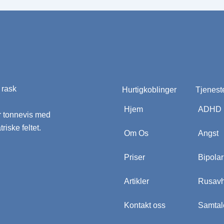
r rask
Hurtigkoblinger
Tjenest
Hjem
ADHD
ar tonnevis med
iske feltet.
Om Os
Angst
Priser
Bipolar
Artikler
Rusavh
 at gemme eller
 visse
Kontakt oss
Samtal