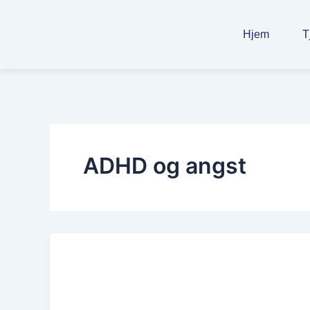
Gå
til
Hjem
T
indholdet
ADHD og angst