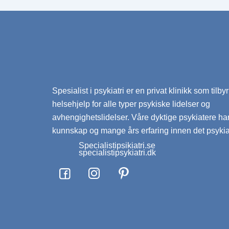
Spesialist i psykiatri er en privat klinikk som tilby
helsehjelp for alle typer psykiske lidelser og
avhengighetslidelser. Våre dyktige psykiatere h
kunnskap og mange års erfaring innen det psykiatr
Specialistipsikiatri.se
specialistipsykiatri.dk
F
I
a
n
Nødvendige
Administrer dit samtykke
c
s
For at give den bedst mulige oplevelse bruger vi cookies til
Præferencer
e
t
få adgang til enhedsdata. At nægte samtykke kan begrænse
Statistik
b
a
funktioner.
Markedsføring
o
g