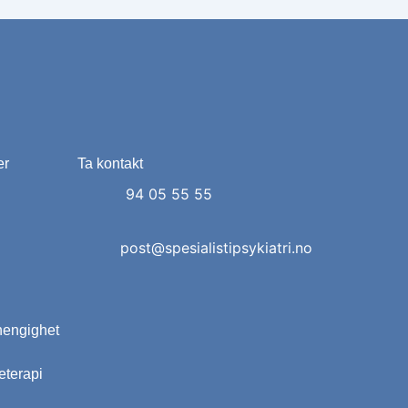
er
Ta kontakt
94 05 55 55
post@spesialistipsykiatri.no
engighet
eterapi