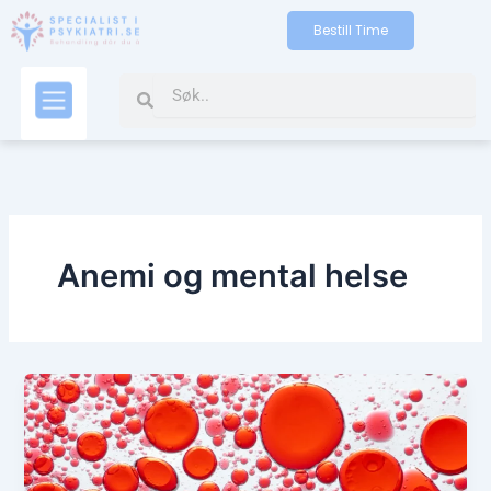
Gå
Bestill Time
til
indholdet
Search
Search
Kontakt oss
Anemi og mental helse