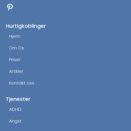
c
s
e
t
b
a
o
g
Hurtigkoblinger
o
r
Hjem
k
a
m
Om Os
Priser
Artikler
Kontakt oss
Tjenester
ADHD
Angst