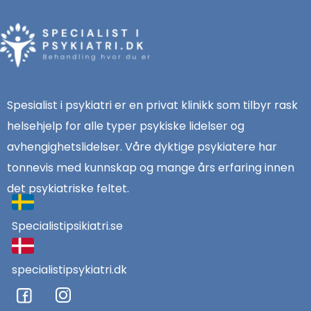
Spesialist i psykiatri er en privat klinikk som tilbyr rask
helsehjelp for alle typer psykiske lidelser og
avhengighetslidelser. Våre dyktige psykiatere har
tonnevis med kunnskap og mange års erfaring innen
det psykiatriske feltet.
Specialistipsikiatri.se
specialistipsykiatri.dk
F
I
a
n