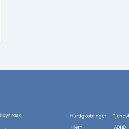
tilbyr rask
Hurtigkoblinger
Tjenes
Hjem
ADHD