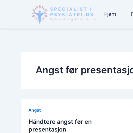
Gå
til
Hjem
T
indholdet
Angst før presentasj
Angst
Håndtere angst før en
presentasjon