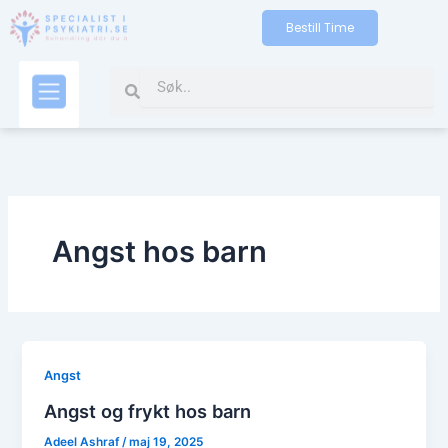
Gå
Bestill Time
til
indholdet
Search
Search
Kontakt oss
Angst hos barn
Angst
Angst og frykt hos barn
Adeel Ashraf
/
maj 19, 2025