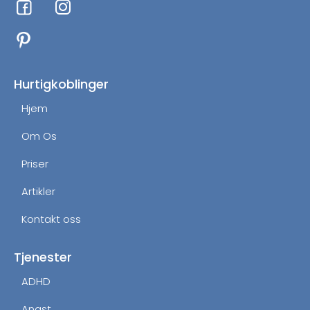
a
n
c
s
e
t
b
a
o
g
Hurtigkoblinger
o
r
Hjem
k
a
m
Om Os
Priser
Artikler
Kontakt oss
Tjenester
ADHD
Angst