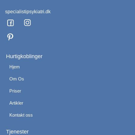
specialistipsykiatri.dk
F
I
a
n
c
s
e
t
b
a
o
g
Hurtigkoblinger
o
r
Hjem
k
a
m
Om Os
Priser
Artikler
Kontakt oss
Tjenester