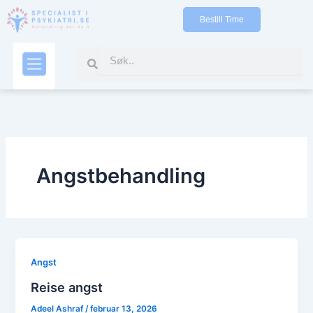
Gå
Bestill Time
til
indholdet
Search
Search
Kontakt oss
Angstbehandling
Angst
Reise angst
Adeel Ashraf
/
februar 13, 2026