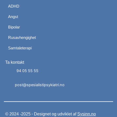
ADHD
Angst
Bipolar
Rusavhengighet
Samtaleterapi
Ta kontakt
Administrer dit samtykke
For at give den bedst mulige oplevelse bruger vi
94 05 55 55
cookies til at gemme eller få adgang til enhedsdata.
At nægte samtykke kan begrænse visse funktioner.
post@spesialistipsykiatri.no
Nødvendige
Præferencer
Statistik
Markedsføring
© 2024 -2025
·
Designet og udviklet af
Sysinn.no