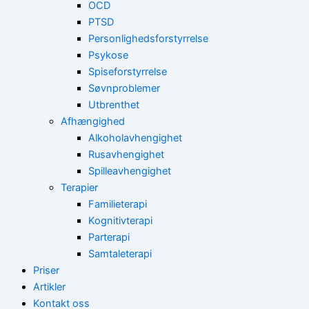
OCD
PTSD
Personlighedsforstyrrelse
Psykose
Spiseforstyrrelse
Søvnproblemer
Utbrenthet
Afhængighed
Alkoholavhengighet
Rusavhengighet
Spilleavhengighet
Terapier
Familieterapi
Kognitivterapi
Parterapi
Samtaleterapi
Priser
Artikler
Kontakt oss