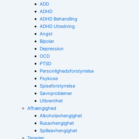
ADD
ADHD
ADHD Behandling
ADHD Utredning
Angst
Bipolar
Depression
OCD
PTSD
Personlighedsforstyrrelse
Psykose
Spiseforstyrrelse
Søvnproblemer
Utbrenthet
Afhængighed
Alkoholavhengighet
Rusavhengighet
Spilleavhengighet
Terapier