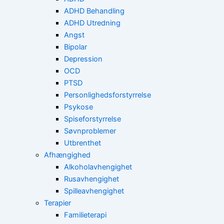
ADHD Behandling
ADHD Utredning
Angst
Bipolar
Depression
OCD
PTSD
Personlighedsforstyrrelse
Psykose
Spiseforstyrrelse
Søvnproblemer
Utbrenthet
Afhængighed
Alkoholavhengighet
Rusavhengighet
Spilleavhengighet
Terapier
Familieterapi