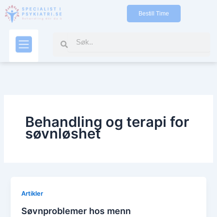
Gå
Bestill Time
til
indholdet
Search
Search
Kontakt oss
Behandling og terapi for
søvnløshet
Artikler
Søvnproblemer hos menn