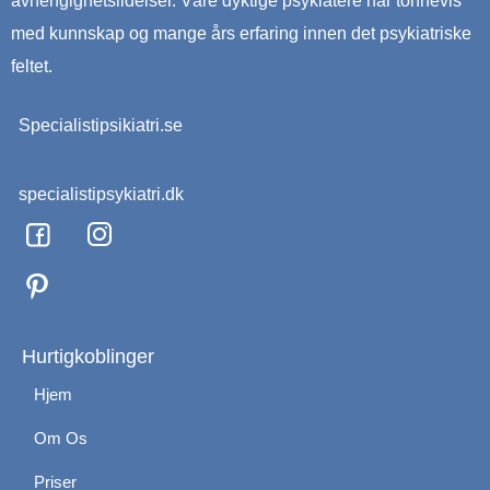
avhengighetslidelser. Våre dyktige psykiatere har tonnevis
med kunnskap og mange års erfaring innen det psykiatriske
feltet.
Specialistipsikiatri.se
specialistipsykiatri.dk
F
I
a
n
c
s
e
t
b
a
o
g
Hurtigkoblinger
o
r
Hjem
k
a
m
Om Os
Priser