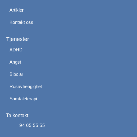
Artikler
Kontakt oss
Tjenester
ADHD
Angst
Bipolar
Rusavhengighet
Samtaleterapi
Ta kontakt
Administrer dit samtykke
For at give den bedst mulige oplevelse bruger vi
94 05 55 55
cookies til at gemme eller få adgang til enhedsdata.
At nægte samtykke kan begrænse visse funktioner.