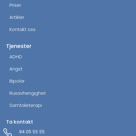
Priser
Artikler
Kontakt oss
Tjenester
ADHD
Angst
Bipolar
Rusavhengighet
Samtaleterapi
Ta kontakt
Administrer dit samtykke
For at give den bedst mulige oplevelse bruger vi cookies til
94 05 55 55