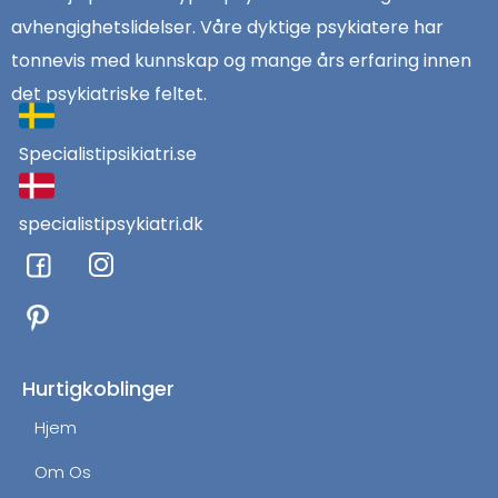
avhengighetslidelser. Våre dyktige psykiatere har
tonnevis med kunnskap og mange års erfaring innen
det psykiatriske feltet.
Specialistipsikiatri.se
specialistipsykiatri.dk
F
I
a
n
c
s
e
t
b
a
o
g
Hurtigkoblinger
o
r
Hjem
k
a
m
Om Os