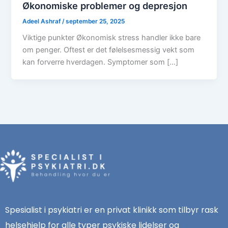
Økonomiske problemer og depresjon
Adeel Ashraf
/
september 25, 2025
Viktige punkter Økonomisk stress handler ikke bare
om penger. Oftest er det følelsesmessig vekt som
kan forverre hverdagen. Symptomer som […]
Spesialist i psykiatri er en privat klinikk som tilbyr rask
helsehjelp for alle typer psykiske lidelser og