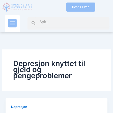
Gå
Bestill Time
til
indholdet
Search
Search
Kontakt oss
Depresjon knyttet til
gjeld og
pengeproblemer
Depresjon