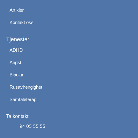
Artikler
Kontakt oss
Tjenester
ADHD
Angst
Bipolar
Rusavhengighet
Samtaleterapi
Ta kontakt
Administrer dit samtykke
For at give den bedst mulige oplevelse bruger vi
94 05 55 55
cookies til at gemme eller få adgang til enhedsdata.
At nægte samtykke kan begrænse visse funktioner.