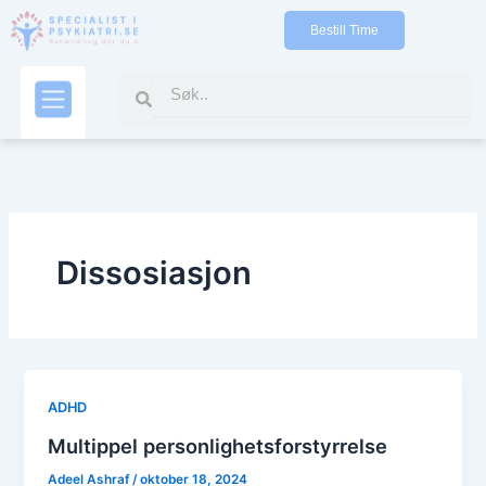
Gå
Bestill Time
til
indholdet
Search
Search
Kontakt oss
Dissosiasjon
ADHD
Multippel personlighetsforstyrrelse
Adeel Ashraf
/
oktober 18, 2024