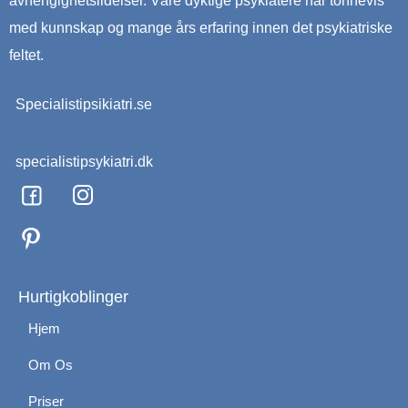
avhengighetslidelser. Våre dyktige psykiatere har tonnevis
med kunnskap og mange års erfaring innen det psykiatriske
feltet.
Specialistipsikiatri.se
specialistipsykiatri.dk
F
I
a
n
c
s
e
t
b
a
o
g
Hurtigkoblinger
o
r
Hjem
k
a
m
Om Os
Priser