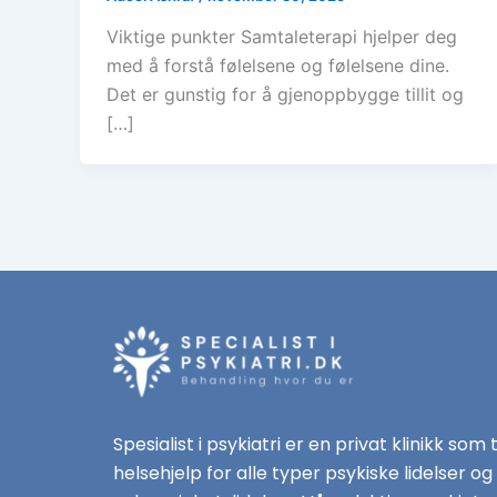
Viktige punkter Samtaleterapi hjelper deg
med å forstå følelsene og følelsene dine.
Det er gunstig for å gjenoppbygge tillit og
[…]
Spesialist i psykiatri er en privat klinikk som 
helsehjelp for alle typer psykiske lidelser og