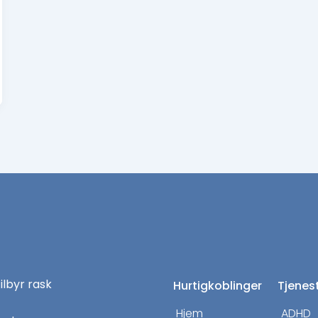
tilbyr rask
Hurtigkoblinger
Tjenes
Hjem
ADHD