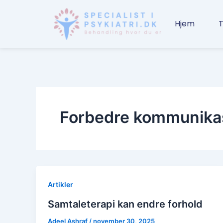
Gå
til
Hjem
T
indholdet
Forbedre kommunikasj
Artikler
Samtaleterapi kan endre forhold
Adeel Ashraf
/
november 30, 2025