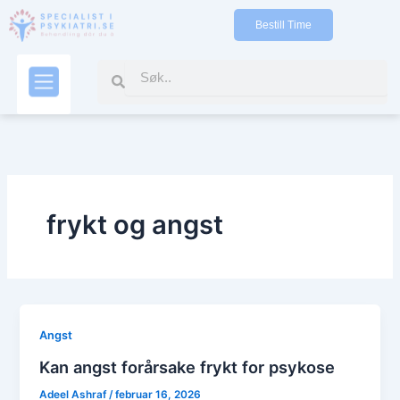
Gå
Bestill Time
til
indholdet
Search
Search
Kontakt oss
frykt og angst
Angst
Kan angst forårsake frykt for psykose
Adeel Ashraf
/
februar 16, 2026