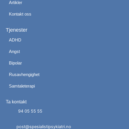
Artikler
Kontakt oss
Tjenester
ADHD
Angst
Bipolar
Rusavhengighet
Samtaleterapi
Ta kontakt
Administrer dit samtykke
For at give den bedst mulige oplevelse bruger vi
94 05 55 55
cookies til at gemme eller få adgang til enhedsdata.
At nægte samtykke kan begrænse visse funktioner.
post@spesialistipsykiatri.no