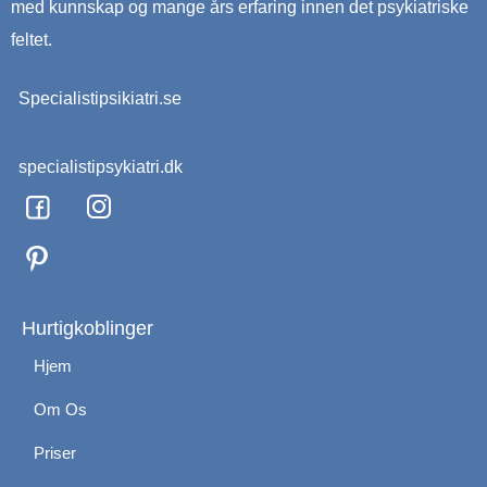
med kunnskap og mange års erfaring innen det psykiatriske
feltet.
Specialistipsikiatri.se
specialistipsykiatri.dk
F
I
a
n
c
s
e
t
b
a
o
g
Hurtigkoblinger
o
r
Hjem
k
a
m
Om Os
Priser