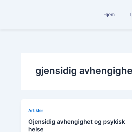
Gå
til
Hjem
T
indholdet
gjensidig avhengighe
Artikler
Gjensidig avhengighet og psykisk
helse