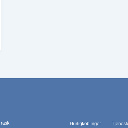
r rask
Hurtigkoblinger
Tjenest