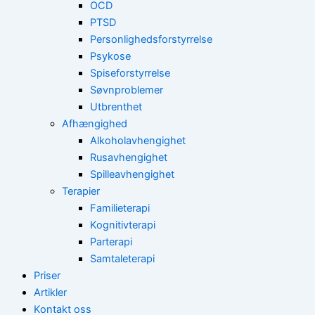
OCD
PTSD
Personlighedsforstyrrelse
Psykose
Spiseforstyrrelse
Søvnproblemer
Utbrenthet
Afhængighed
Alkoholavhengighet
Rusavhengighet
Spilleavhengighet
Terapier
Familieterapi
Kognitivterapi
Parterapi
Samtaleterapi
Priser
Artikler
Kontakt oss