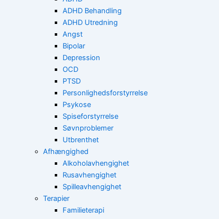
ADHD Behandling
ADHD Utredning
Angst
Bipolar
Depression
OCD
PTSD
Personlighedsforstyrrelse
Psykose
Spiseforstyrrelse
Søvnproblemer
Utbrenthet
Afhængighed
Alkoholavhengighet
Rusavhengighet
Spilleavhengighet
Terapier
Familieterapi