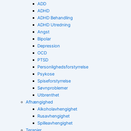
ADD
ADHD
ADHD Behandling
ADHD Utredning
Angst
Bipolar
Depression
OCD
PTSD
Personlighedsforstyrrelse
Psykose
Spiseforstyrrelse
Søvnproblemer
Utbrenthet
Afhængighed
Alkoholavhengighet
Rusavhengighet
Spilleavhengighet
Terapier