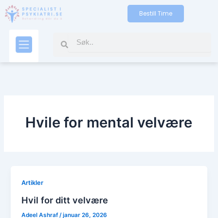
Gå
Bestill Time
til
indholdet
Search
Search
Kontakt oss
Hvile for mental velvære
Artikler
Hvil for ditt velvære
Adeel Ashraf
/
januar 26, 2026