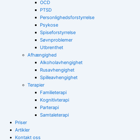
OCD
PTSD
Personlighedsforstyrrelse
Psykose
Spiseforstyrrelse
Søvnproblemer
Utbrenthet
Afhængighed
Alkoholavhengighet
Rusavhengighet
Spilleavhengighet
Terapier
Familieterapi
Kognitivterapi
Parterapi
Samtaleterapi
Priser
Artikler
Kontakt oss