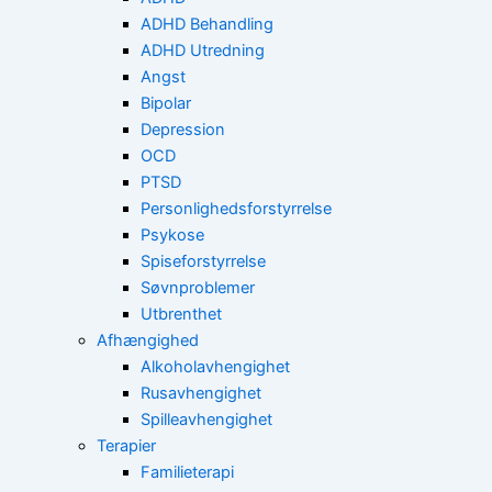
ADHD Behandling
ADHD Utredning
Angst
Bipolar
Depression
OCD
PTSD
Personlighedsforstyrrelse
Psykose
Spiseforstyrrelse
Søvnproblemer
Utbrenthet
Afhængighed
Alkoholavhengighet
Rusavhengighet
Spilleavhengighet
Terapier
Familieterapi