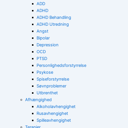
ADD
ADHD
ADHD Behandling
ADHD Utredning
Angst
Bipolar
Depression
OCD
PTSD
Personlighedsforstyrrelse
Psykose
Spiseforstyrrelse
Søvnproblemer
Utbrenthet
Afhængighed
Alkoholavhengighet
Rusavhengighet
Spilleavhengighet
Terapier