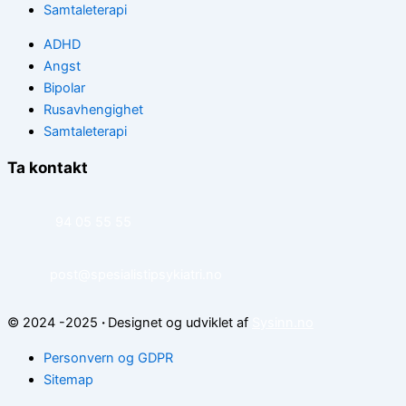
Samtaleterapi
ADHD
Angst
Bipolar
Rusavhengighet
Samtaleterapi
Ta kontakt
94 05 55 55
post@spesialistipsykiatri.no
© 2024 -2025
·
Designet og udviklet af
Sysinn.no
Personvern og GDPR
Sitemap