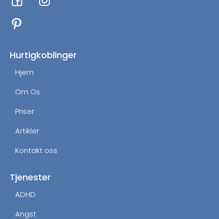
a
n
c
s
e
t
b
a
o
g
Hurtigkoblinger
o
r
Hjem
k
a
m
Om Os
Priser
Artikler
Kontakt oss
Tjenester
ADHD
Angst