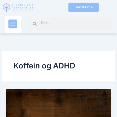
Gå
Bestill Time
til
indholdet
Search
Search
Kontakt oss
Koffein og ADHD