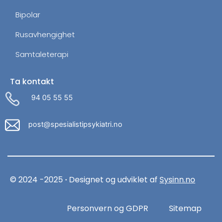
Bipolar
Rusavhengighet
Samtaleterapi
Ta kontakt
Administrer dit samtykke
For at give den bedst mulige oplevelse bruger vi cookies til
94 05 55 55
at gemme eller få adgang til enhedsdata. At nægte
samtykke kan begrænse visse funktioner.
post@spesialistipsykiatri.no
Nødvendige
Præferencer
Statistik
Markedsføring
© 2024 -2025
·
Designet og udviklet af
Sysinn.no
Personvern og GDPR
Sitemap