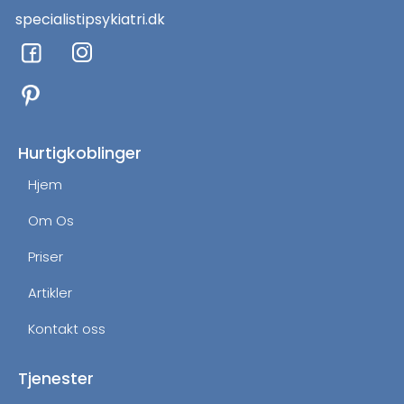
specialistipsykiatri.dk
F
I
a
n
c
s
e
t
b
a
o
g
Hurtigkoblinger
o
r
Hjem
k
a
m
Om Os
Priser
Artikler
Kontakt oss
Tjenester