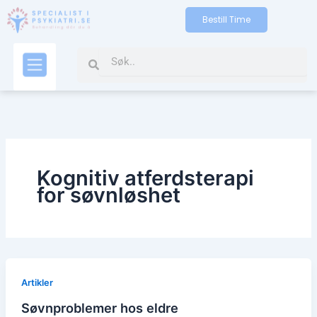
Gå
Bestill Time
til
indholdet
Search
Search
Kontakt oss
Kognitiv atferdsterapi
for søvnløshet
Artikler
Søvnproblemer hos eldre