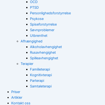
OCD
PTSD
Personlighedsforstyrrelse
Psykose
Spiseforstyrrelse
Søvnproblemer
Utbrenthet
Afhængighed
Alkoholavhengighet
Rusavhengighet
Spilleavhengighet
Terapier
Familieterapi
Kognitivterapi
Parterapi
Samtaleterapi
Priser
Artikler
Kontakt oss