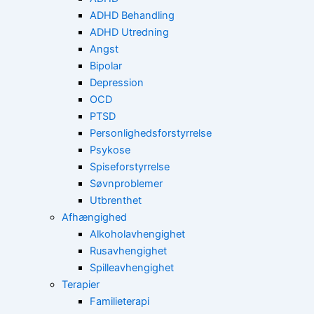
ADHD Behandling
ADHD Utredning
Angst
Bipolar
Depression
OCD
PTSD
Personlighedsforstyrrelse
Psykose
Spiseforstyrrelse
Søvnproblemer
Utbrenthet
Afhængighed
Alkoholavhengighet
Rusavhengighet
Spilleavhengighet
Terapier
Familieterapi