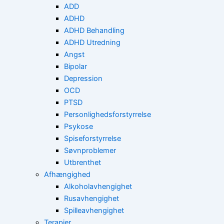
ADD
ADHD
ADHD Behandling
ADHD Utredning
Angst
Bipolar
Depression
OCD
PTSD
Personlighedsforstyrrelse
Psykose
Spiseforstyrrelse
Søvnproblemer
Utbrenthet
Afhængighed
Alkoholavhengighet
Rusavhengighet
Spilleavhengighet
Terapier