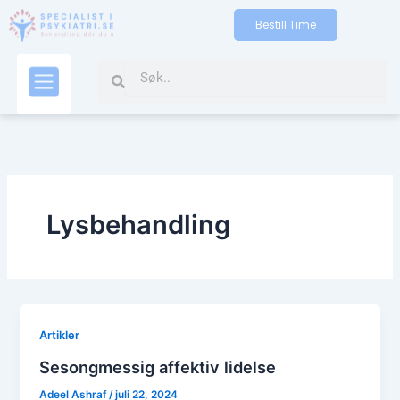
Gå
Bestill Time
til
indholdet
Search
Search
Kontakt oss
Lysbehandling
Artikler
Sesongmessig affektiv lidelse
Adeel Ashraf
/
juli 22, 2024