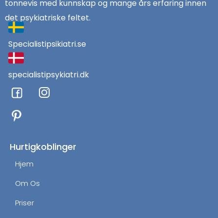
tonnevis med kunnskap og mange års erfaring innen
det psykiatriske feltet.
Specialistipsikiatri.se
specialistipsykiatri.dk
F
I
a
n
c
s
e
t
b
a
o
g
Hurtigkoblinger
o
r
Hjem
k
a
m
Om Os
Priser