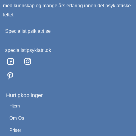
med kunnskap og mange års erfaring innen det psykiatriske
feltet.
Specialistipsikiatri.se
specialistipsykiatri.dk
F
I
a
n
c
s
e
t
b
a
o
g
Hurtigkoblinger
o
r
Hjem
k
a
m
Om Os
Priser