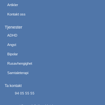
Artikler
Kontakt oss
Tjenester
ADHD
Angst
Bipolar
Rusavhengighet
Samtaleterapi
Ta kontakt
Administrer dit samtykke
For at give den bedst mulige oplevelse bruger vi
94 05 55 55
cookies til at gemme eller få adgang til enhedsdata.
At nægte samtykke kan begrænse visse funktioner.