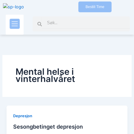
Gå
Bestill Time
til
indholdet
Search
Search
Kontakt oss
Mental helse i
vinterhalvåret
Depresjon
Sesongbetinget depresjon