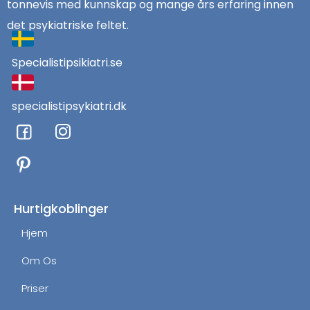
tonnevis med kunnskap og mange års erfaring innen
det psykiatriske feltet.
Specialistipsikiatri.se
specialistipsykiatri.dk
F
I
a
n
c
s
e
t
b
a
o
g
Hurtigkoblinger
o
r
Hjem
k
a
m
Om Os
Priser