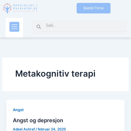
Gå
Bestill Time
til
indholdet
Search
Search
Kontakt oss
Metakognitiv terapi
Angst
Angst og depresjon
Adeel Ashraf
/
februar 24, 2025