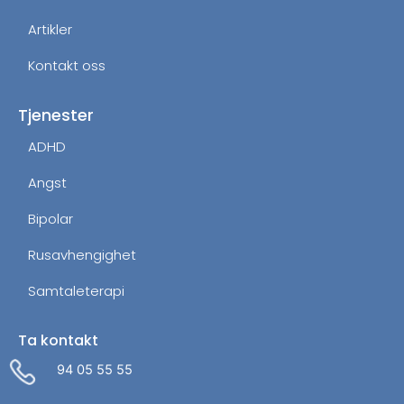
Artikler
Kontakt oss
Tjenester
ADHD
Angst
Bipolar
Rusavhengighet
Samtaleterapi
Ta kontakt
94 05 55 55
Administrer dit samtykke
For at give den bedst mulige oplevelse bruger vi cookies til at