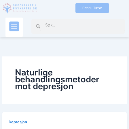
Gå
Bestill Time
til
indholdet
Search
Search
Kontakt oss
Naturlige
behandlingsmetoder
mot depresjon
Depresjon