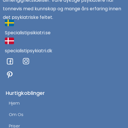
avhengighetslidelser. Våre dyktige psykiatere har
tonnevis med kunnskap og mange års erfaring innen
det psykiatriske feltet.
Specialistipsikiatri.se
specialistipsykiatri.dk
F
I
a
n
c
s
e
t
b
a
o
g
Hurtigkoblinger
o
r
Hjem
k
a
m
Om Os
Priser