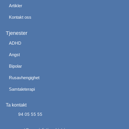
Artikler
Kontakt oss
Tjenester
ADHD
Angst
Bipolar
Rusavhengighet
Samtaleterapi
Ta kontakt
Administrer dit samtykke
For at give den bedst mulige oplevelse bruger vi
94 05 55 55
cookies til at gemme eller få adgang til enhedsdata.
At nægte samtykke kan begrænse visse funktioner.