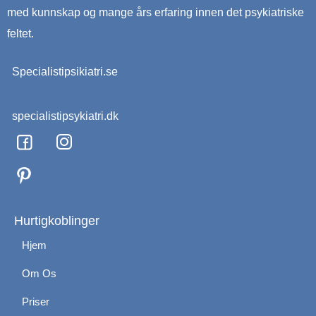
med kunnskap og mange års erfaring innen det psykiatriske
feltet.
Specialistipsikiatri.se
specialistipsykiatri.dk
F
I
a
n
c
s
e
t
b
a
o
g
Hurtigkoblinger
o
r
Hjem
k
a
m
Om Os
Priser