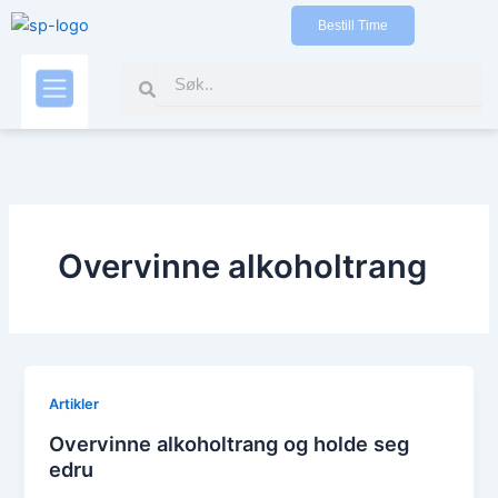
Gå
Bestill Time
til
indholdet
Search
Search
Kontakt oss
Overvinne alkoholtrang
Artikler
Overvinne alkoholtrang og holde seg
edru