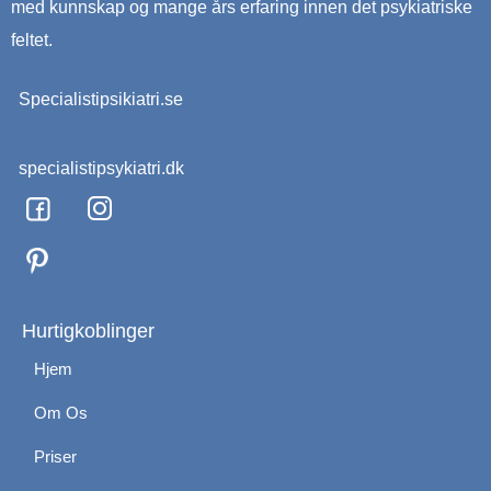
med kunnskap og mange års erfaring innen det psykiatriske
feltet.
Specialistipsikiatri.se
specialistipsykiatri.dk
F
I
a
n
c
s
e
t
b
a
o
g
Hurtigkoblinger
o
r
Hjem
k
a
m
Om Os
Priser