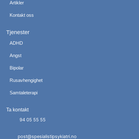
Artikler
Kontakt oss
Tjenester
ADHD
Angst
Bipolar
Rusavhengighet
Samtaleterapi
Ta kontakt
Administrer dit samtykke
For at give den bedst mulige oplevelse bruger vi
94 05 55 55
cookies til at gemme eller få adgang til enhedsdata.
At nægte samtykke kan begrænse visse funktioner.
post@spesialistipsykiatri.no