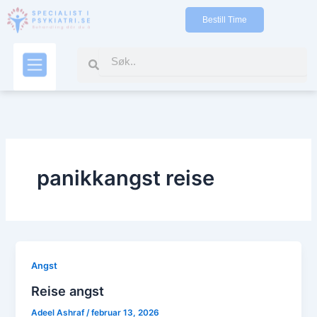
Gå
Bestill Time
til
indholdet
Search
Search
Kontakt oss
panikkangst reise
Angst
Reise angst
Adeel Ashraf
/
februar 13, 2026