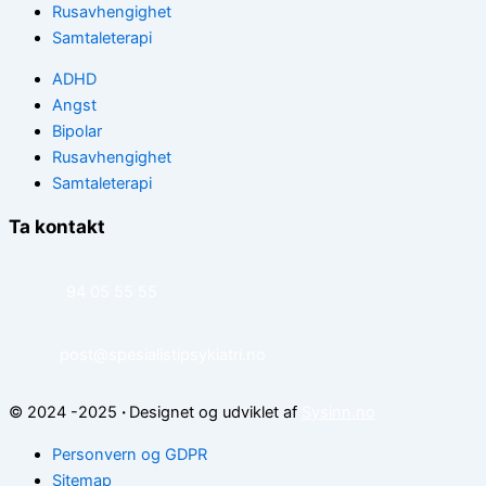
Rusavhengighet
Samtaleterapi
ADHD
Angst
Bipolar
Rusavhengighet
Samtaleterapi
Ta kontakt
94 05 55 55
post@spesialistipsykiatri.no
© 2024 -2025
·
Designet og udviklet af
Sysinn.no
Personvern og GDPR
Sitemap