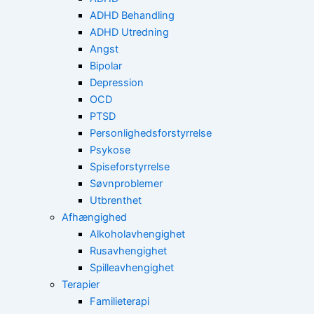
ADHD Behandling
ADHD Utredning
Angst
Bipolar
Depression
OCD
PTSD
Personlighedsforstyrrelse
Psykose
Spiseforstyrrelse
Søvnproblemer
Utbrenthet
Afhængighed
Alkoholavhengighet
Rusavhengighet
Spilleavhengighet
Terapier
Familieterapi