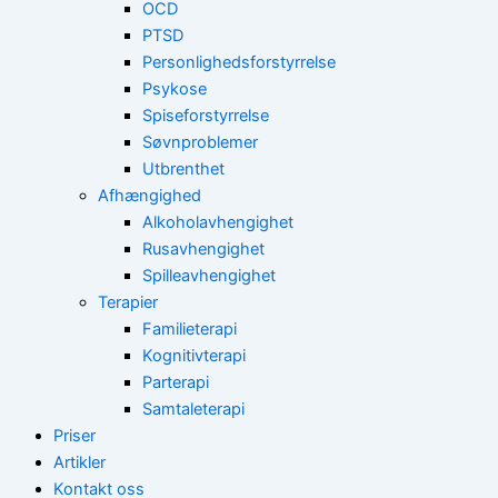
OCD
PTSD
Personlighedsforstyrrelse
Psykose
Spiseforstyrrelse
Søvnproblemer
Utbrenthet
Afhængighed
Alkoholavhengighet
Rusavhengighet
Spilleavhengighet
Terapier
Familieterapi
Kognitivterapi
Parterapi
Samtaleterapi
Priser
Artikler
Kontakt oss