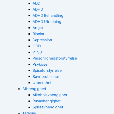
ADD
ADHD
ADHD Behandling
ADHD Utredning
Angst
Bipolar
Depression
OCD
PTSD
Personlighedsforstyrrelse
Psykose
Spiseforstyrrelse
Søvnproblemer
Utbrenthet
Afhængighed
Alkoholavhengighet
Rusavhengighet
Spilleavhengighet
Terapier