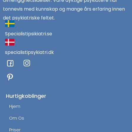
avhengighetslidelser. Våre dyktige psykiatere har
tonnevis med kunnskap og mange års erfaring innen
det psykiatriske feltet.
Specialistipsikiatri.se
specialistipsykiatri.dk
F
I
a
n
c
s
e
t
b
a
o
g
Hurtigkoblinger
o
r
Hjem
k
a
m
Om Os
Priser