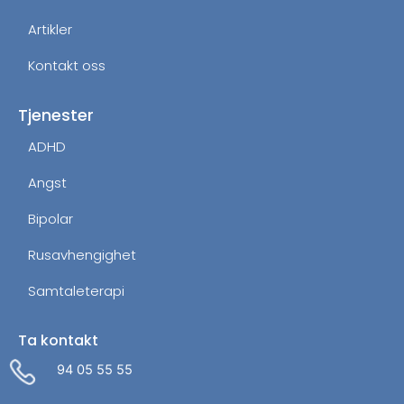
Artikler
Kontakt oss
Tjenester
ADHD
Angst
Bipolar
Rusavhengighet
Samtaleterapi
Ta kontakt
94 05 55 55
Administrer dit samtykke
For at give den bedst mulige oplevelse bruger vi cookies til at