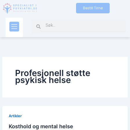
Gå
Bestill Time
til
indholdet
Search
Search
Kontakt oss
Profesjonell støtte
psykisk helse
Artikler
Kosthold og mental helse