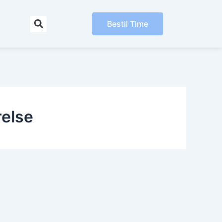
Bestil Time
relse