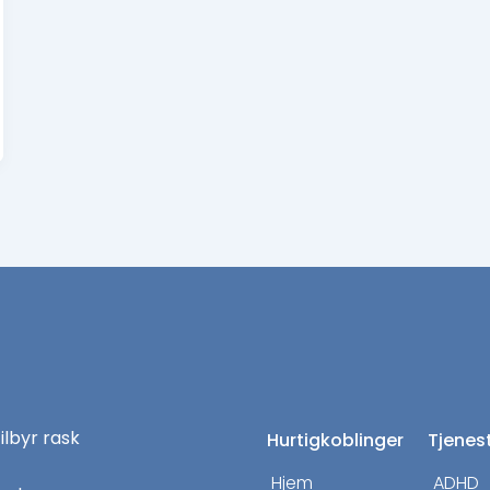
tilbyr rask
Hurtigkoblinger
Tjenes
Hjem
ADHD