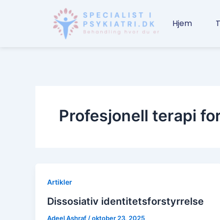
Gå
til
Hjem
T
indholdet
Profesjonell terapi fo
Artikler
Dissosiativ identitetsforstyrrelse
Adeel Ashraf
/
oktober 23, 2025