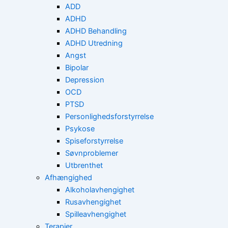
ADD
ADHD
ADHD Behandling
ADHD Utredning
Angst
Bipolar
Depression
OCD
PTSD
Personlighedsforstyrrelse
Psykose
Spiseforstyrrelse
Søvnproblemer
Utbrenthet
Afhængighed
Alkoholavhengighet
Rusavhengighet
Spilleavhengighet
Terapier