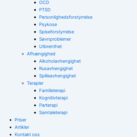
OCD
PTSD
Personlighedsforstyrrelse
Psykose
Spiseforstyrrelse
Søvnproblemer
Utbrenthet
Afhængighed
Alkoholavhengighet
Rusavhengighet
Spilleavhengighet
Terapier
Familieterapi
Kognitivterapi
Parterapi
Samtaleterapi
Priser
Artikler
Kontakt oss