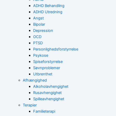
ADHD Behandling
ADHD Utredning
Angst
Bipolar
Depression
OCD
PTSD
Personlighedsforstyrrelse
Psykose
Spiseforstyrrelse
Søvnproblemer
Utbrenthet
Afhængighed
Alkoholavhengighet
Rusavhengighet
Spilleavhengighet
Terapier
Familieterapi