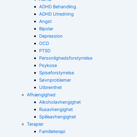
ADHD Behandling
ADHD Utredning
Angst
Bipolar
Depression
OCD
PTSD
Personlighedsforstyrrelse
Psykose
Spiseforstyrrelse
Søvnproblemer
Utbrenthet
Afhængighed
Alkoholavhengighet
Rusavhengighet
Spilleavhengighet
Terapier
Familieterapi