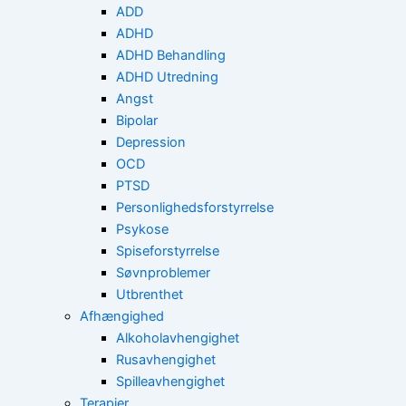
ADD
ADHD
ADHD Behandling
ADHD Utredning
Angst
Bipolar
Depression
OCD
PTSD
Personlighedsforstyrrelse
Psykose
Spiseforstyrrelse
Søvnproblemer
Utbrenthet
Afhængighed
Alkoholavhengighet
Rusavhengighet
Spilleavhengighet
Terapier