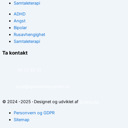
Samtaleterapi
ADHD
Angst
Bipolar
Rusavhengighet
Samtaleterapi
Ta kontakt
94 05 55 55
post@spesialistipsykiatri.no
© 2024 -2025
·
Designet og udviklet af
Sysinn.no
Personvern og GDPR
Sitemap