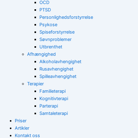
OCD
PTSD
Personlighedsforstyrrelse
Psykose
Spiseforstyrrelse
Søvnproblemer
Utbrenthet
Afhængighed
Alkoholavhengighet
Rusavhengighet
Spilleavhengighet
Terapier
Familieterapi
Kognitivterapi
Parterapi
Samtaleterapi
Priser
Artikler
Kontakt oss