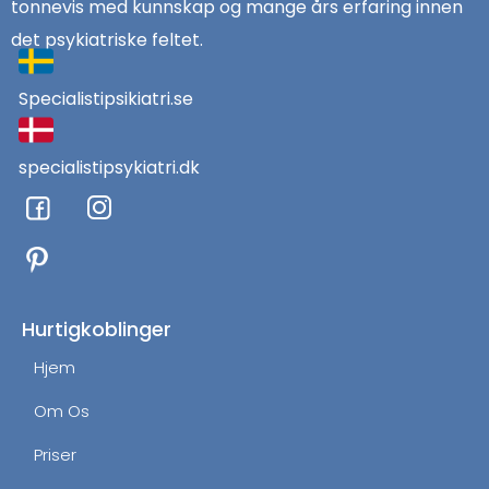
tonnevis med kunnskap og mange års erfaring innen
det psykiatriske feltet.
Specialistipsikiatri.se
specialistipsykiatri.dk
F
I
a
n
c
s
e
t
b
a
o
g
Hurtigkoblinger
o
r
Hjem
k
a
m
Om Os
Priser