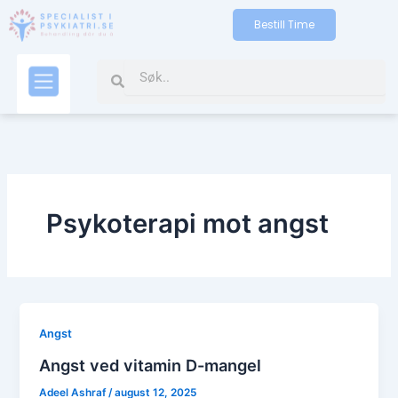
Gå
Bestill Time
til
indholdet
Search
Search
Kontakt oss
Psykoterapi mot angst
Angst
Angst ved vitamin D-mangel
Adeel Ashraf
/
august 12, 2025