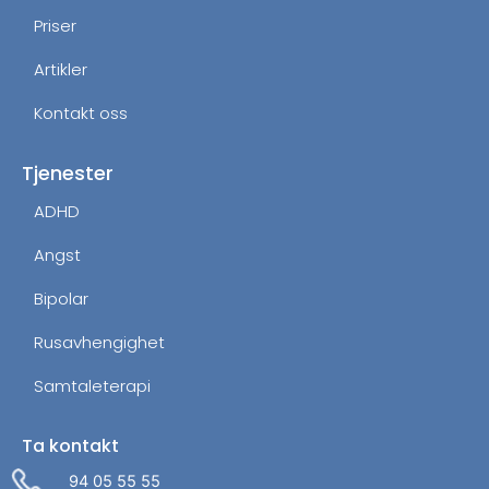
Priser
Artikler
Kontakt oss
Tjenester
ADHD
Angst
Bipolar
Rusavhengighet
Samtaleterapi
Ta kontakt
Administrer dit samtykke
For at give den bedst mulige oplevelse bruger vi cookies til
94 05 55 55