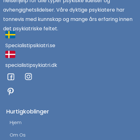
helsehjelp for alle typer psykiske lidelser og
avhengighetslidelser. Våre dyktige psykiatere har
tonnevis med kunnskap og mange års erfaring innen
det psykiatriske feltet.
Specialistipsikiatri.se
specialistipsykiatri.dk
F
I
a
n
c
s
e
t
b
a
o
g
Hurtigkoblinger
o
r
Hjem
k
a
m
Om Os