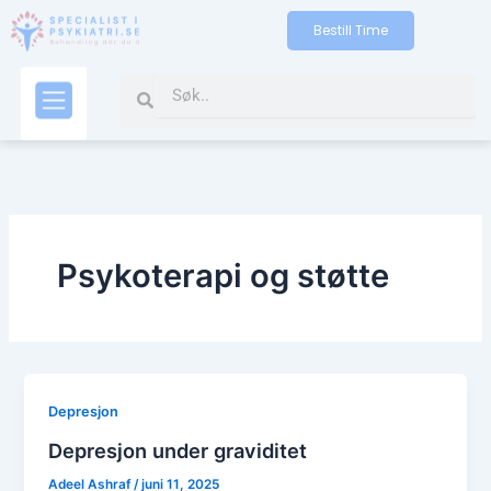
Gå
Bestill Time
til
indholdet
Search
Search
Kontakt oss
Psykoterapi og støtte
Depresjon
Depresjon under graviditet
Adeel Ashraf
/
juni 11, 2025