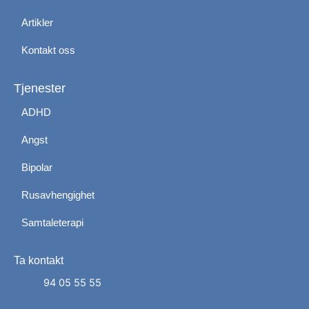
Artikler
Kontakt oss
Tjenester
ADHD
Angst
Bipolar
Rusavhengighet
Samtaleterapi
Ta kontakt
Administrer dit samtykke
For at give den bedst mulige oplevelse bruger vi
94 05 55 55
cookies til at gemme eller få adgang til enhedsdata.
At nægte samtykke kan begrænse visse funktioner.