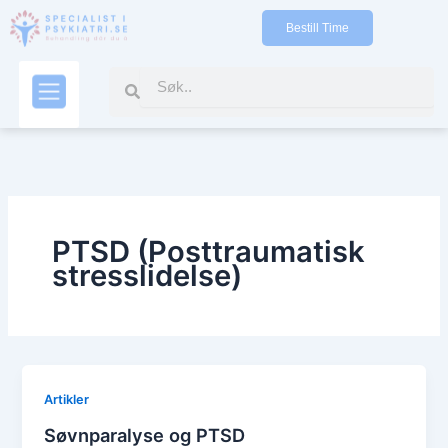
Gå
Bestill Time
til
indholdet
Search
Search
Kontakt oss
PTSD (Posttraumatisk
stresslidelse)
Artikler
Søvnparalyse og PTSD