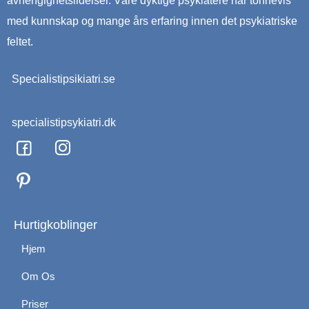
avhengighetslidelser. Våre dyktige psykiatere har tonnevis
med kunnskap og mange års erfaring innen det psykiatriske
feltet.
Specialistipsikiatri.se
specialistipsykiatri.dk
F
I
a
n
c
s
e
t
b
a
o
g
Hurtigkoblinger
o
r
Hjem
k
a
m
Om Os
Priser