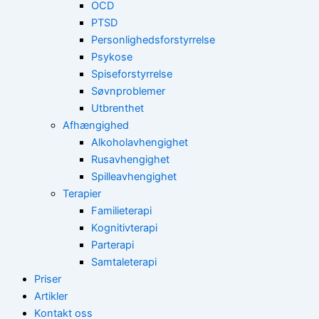
OCD
PTSD
Personlighedsforstyrrelse
Psykose
Spiseforstyrrelse
Søvnproblemer
Utbrenthet
Afhængighed
Alkoholavhengighet
Rusavhengighet
Spilleavhengighet
Terapier
Familieterapi
Kognitivterapi
Parterapi
Samtaleterapi
Priser
Artikler
Kontakt oss