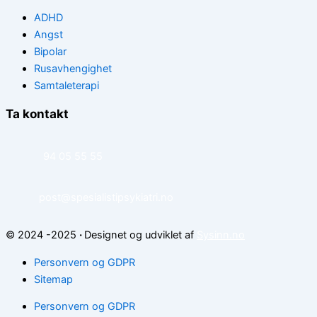
ADHD
Angst
Bipolar
Rusavhengighet
Samtaleterapi
Ta kontakt
94 05 55 55
post@spesialistipsykiatri.no
© 2024 -2025
·
Designet og udviklet af
Sysinn.no
Personvern og GDPR
Sitemap
Personvern og GDPR