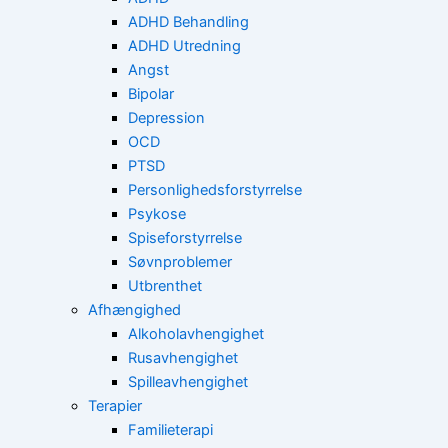
ADHD Behandling
ADHD Utredning
Angst
Bipolar
Depression
OCD
PTSD
Personlighedsforstyrrelse
Psykose
Spiseforstyrrelse
Søvnproblemer
Utbrenthet
Afhængighed
Alkoholavhengighet
Rusavhengighet
Spilleavhengighet
Terapier
Familieterapi