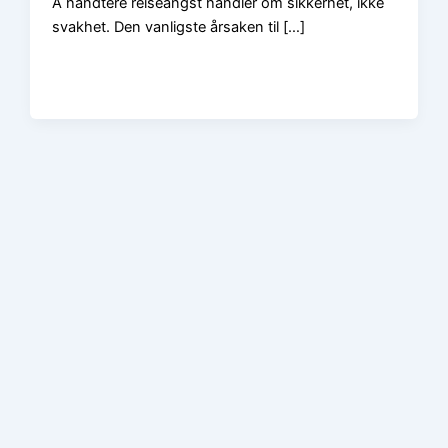
Å håndtere reiseangst handler om sikkerhet, ikke
svakhet. Den vanligste årsaken til […]