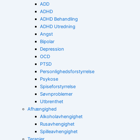
ADD
ADHD
ADHD Behandling
ADHD Utredning
Angst
Bipolar
Depression
OCD
PTSD
Personlighedsforstyrrelse
Psykose
Spiseforstyrrelse
Søvnproblemer
Utbrenthet
Afhængighed
Alkoholavhengighet
Rusavhengighet
Spilleavhengighet
Terapier