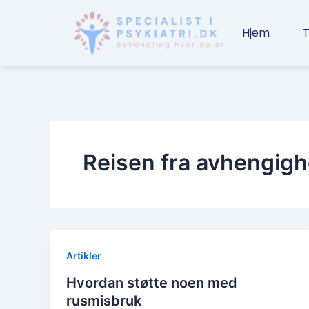
Gå
til
Hjem
T
indholdet
Reisen fra avhengighe
Artikler
Hvordan støtte noen med
rusmisbruk