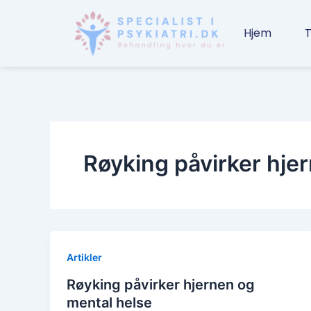
Gå
til
Hjem
T
indholdet
Røyking påvirker hje
Artikler
Røyking påvirker hjernen og
mental helse