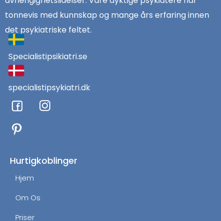
avhengighetslidelser. Våre dyktige psykiatere har
tonnevis med kunnskap og mange års erfaring innen
det psykiatriske feltet.
Specialistipsikiatri.se
specialistipsykiatri.dk
F
I
a
n
c
s
e
t
b
a
o
g
Hurtigkoblinger
o
r
Hjem
k
a
m
Om Os
Priser