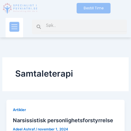
Gå
Bestill Time
til
indholdet
Search
Search
Kontakt oss
Samtaleterapi
Artikler
Narsissistisk personlighetsforstyrrelse
Adeel Ashraf
/
november 1, 2024