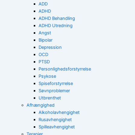
ADD
ADHD
ADHD Behandling
ADHD Utredning
Angst
Bipolar
Depression
OCD
PTSD
Personlighedsforstyrrelse
Psykose
Spiseforstyrrelse
Søvnproblemer
Utbrenthet
Afhængighed
Alkoholavhengighet
Rusavhengighet
Spilleavhengighet
Terapier