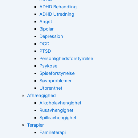
ADHD Behandling
ADHD Utredning
Angst
Bipolar
Depression
OCD
PTSD
Personlighedsforstyrrelse
Psykose
Spiseforstyrrelse
Søvnproblemer
Utbrenthet
Afhængighed
Alkoholavhengighet
Rusavhengighet
Spilleavhengighet
Terapier
Familieterapi