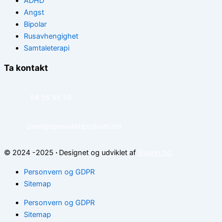
ADHD
Angst
Bipolar
Rusavhengighet
Samtaleterapi
Ta kontakt
94 05 55 55
post@spesialistipsykiatri.no
© 2024 -2025
·
Designet og udviklet af
Sysinn.no
Personvern og GDPR
Sitemap
Personvern og GDPR
Sitemap