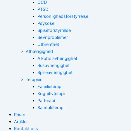
OCD
PTSD
Personlighedsforstyrrelse
Psykose
Spiseforstyrrelse
Søvnproblemer
Utbrenthet
Afhængighed
Alkoholavhengighet
Rusavhengighet
Spilleavhengighet
Terapier
Familieterapi
Kognitivterapi
Parterapi
Samtaleterapi
Priser
Artikler
Kontakt oss